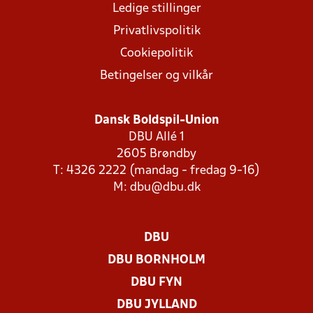
Ledige stillinger
Privatlivspolitik
Cookiepolitik
Betingelser og vilkår
Dansk Boldspil-Union
DBU Allé 1
2605 Brøndby
T: 4326 2222 (mandag - fredag 9-16)
M:
dbu@dbu.dk
DBU
DBU BORNHOLM
DBU FYN
DBU JYLLAND