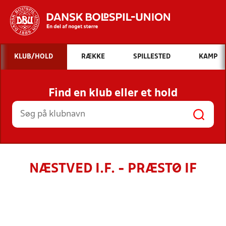
Hvad vil du søge efter?
KLUB/HOLD
RÆKKE
SPILLESTED
KAMP
INDHOLD OG NYHEDER
Find en klub eller et hold
STILLINGER, RESULTATER, KLUBBER OG
HOLD
NÆSTVED I.F. - PRÆSTØ IF