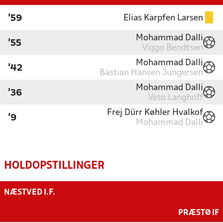
Elias Karpfen Larsen
'59
Mohammad Dalli
'55
Viggo Bendtsen
Mohammad Dalli
'42
Bastian Hansen Jungersen
Mohammad Dalli
'36
Veto Langhoff
Frej Dürr Køhler Hvalkof
'9
Mohammad Dalli
HOLDOPSTILLINGER
NÆSTVED I.F.
PRÆSTØ IF