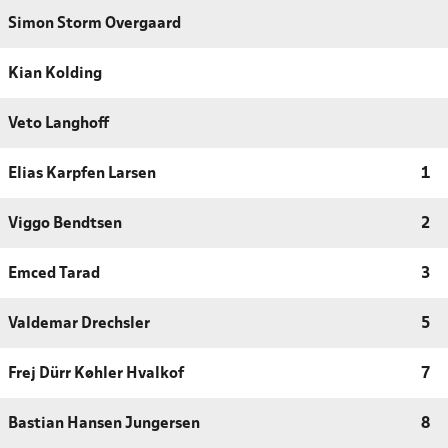
Simon Storm Overgaard
Kian Kolding
Veto Langhoff
Elias Karpfen Larsen
1
Viggo Bendtsen
2
Emced Tarad
3
Valdemar Drechsler
5
Frej Dürr Køhler Hvalkof
7
Bastian Hansen Jungersen
8