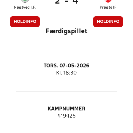
2
-
4
Næstved I.F.
Præstø IF
HOLDINFO
HOLDINFO
Færdigspillet
TORS. 07-05-2026
Kl. 18:30
KAMPNUMMER
419426