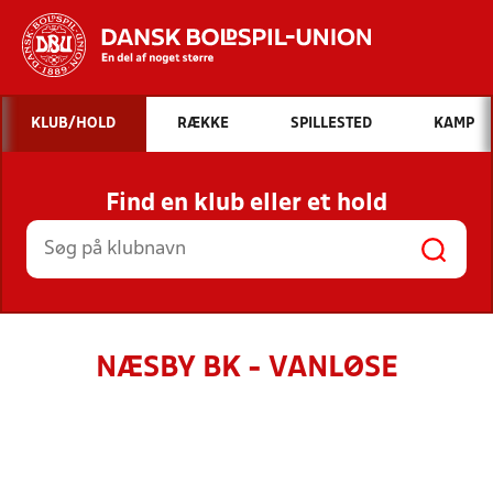
Hvad vil du søge efter?
KLUB/HOLD
RÆKKE
SPILLESTED
KAMP
INDHOLD OG NYHEDER
Find en klub eller et hold
STILLINGER, RESULTATER, KLUBBER OG
HOLD
NÆSBY BK - VANLØSE