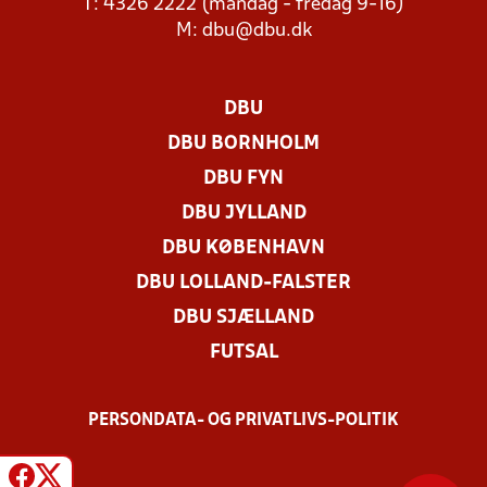
T: 4326 2222 (mandag - fredag 9-16)
M:
dbu@dbu.dk
DBU
DBU BORNHOLM
DBU FYN
DBU JYLLAND
DBU KØBENHAVN
DBU LOLLAND-FALSTER
DBU SJÆLLAND
FUTSAL
PERSONDATA- OG PRIVATLIVS-POLITIK