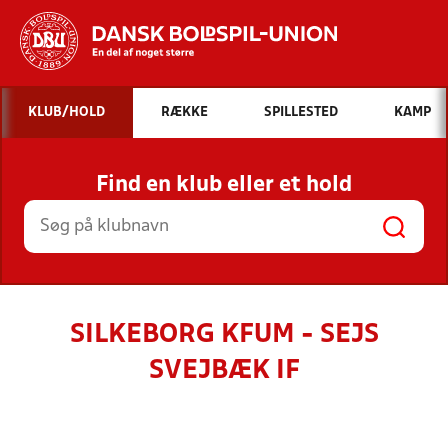
Hvad vil du søge efter?
KLUB/HOLD
RÆKKE
SPILLESTED
KAMP
INDHOLD OG NYHEDER
Find en klub eller et hold
STILLINGER, RESULTATER, KLUBBER OG
HOLD
SILKEBORG KFUM - SEJS
SVEJBÆK IF