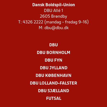
Dansk Boldspil-Union
DBU Allé 1
2605 Brøndby
T: 4326 2222 (mandag - fredag 9-16)
M:
dbu@dbu.dk
DBU
DBU BORNHOLM
DBU FYN
DBU JYLLAND
DBU KØBENHAVN
DBU LOLLAND-FALSTER
DBU SJÆLLAND
FUTSAL