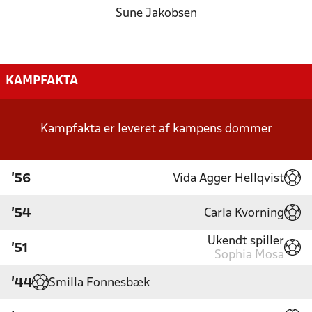
Sune Jakobsen
KAMPFAKTA
Kampfakta er leveret af kampens dommer
Vida Agger Hellqvist
'56
Carla Kvorning
'54
Ukendt spiller
'51
Sophia Mosa
Smilla Fonnesbæk
'44