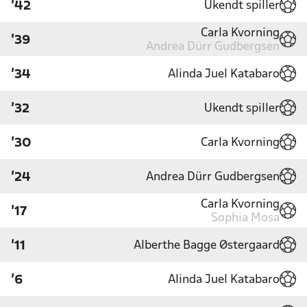
Ukendt spiller
'42
Carla Kvorning
'39
Andrea Dürr Gudbergsen
Alinda Juel Katabaro
'34
Ukendt spiller
'32
Carla Kvorning
'30
Andrea Dürr Gudbergsen
'24
Carla Kvorning
'17
Sophia Mosa
Alberthe Bagge Østergaard
'11
Alinda Juel Katabaro
'6