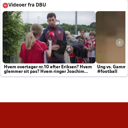
Videoer fra DBU
Hvem overtager nr.10 efter Eriksen? Hvem
Ung vs. Gamm
glemmer sit pas? Hvem ringer Joachim
#football
altid til efter kampe?