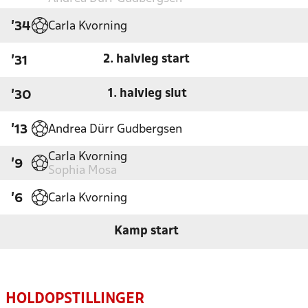
Carla Kvorning
'34
2. halvleg start
'31
1. halvleg slut
'30
Andrea Dürr Gudbergsen
'13
Carla Kvorning
'9
Sophia Mosa
Carla Kvorning
'6
Kamp start
HOLDOPSTILLINGER