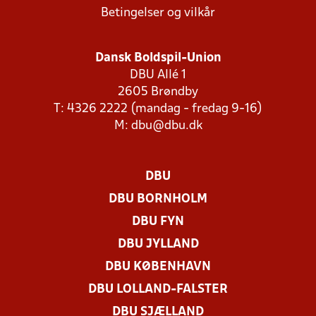
Betingelser og vilkår
Dansk Boldspil-Union
DBU Allé 1
2605 Brøndby
T: 4326 2222 (mandag - fredag 9-16)
M:
dbu@dbu.dk
DBU
DBU BORNHOLM
DBU FYN
DBU JYLLAND
DBU KØBENHAVN
DBU LOLLAND-FALSTER
DBU SJÆLLAND