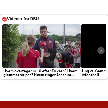
Videoer fra DBU
Hvem overtager nr.10 efter Eriksen? Hvem
Ung vs. Gamm
glemmer sit pas? Hvem ringer Joachim
#football
altid til efter kampe?