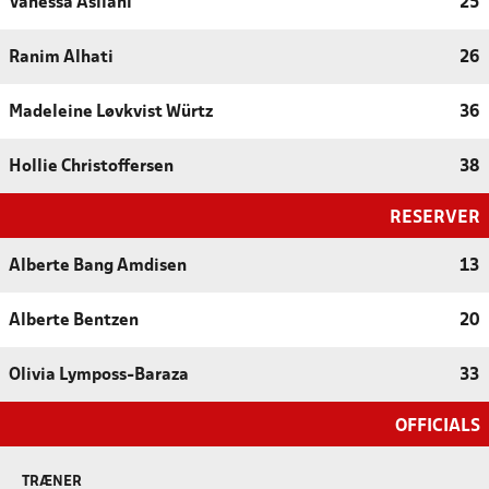
Vanessa Asllani
25
Ranim Alhati
26
Madeleine Løvkvist Würtz
36
Hollie Christoffersen
38
RESERVER
Alberte Bang Amdisen
13
Alberte Bentzen
20
Olivia Lymposs-Baraza
33
OFFICIALS
TRÆNER