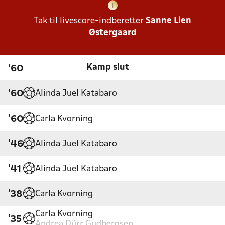
Tak til livescore-indberetter
Sanne Lien
Østergaard
Kamp slut
'60
Alinda Juel Katabaro
'60
Carla Kvorning
'60
Alinda Juel Katabaro
'46
Alinda Juel Katabaro
'41
Carla Kvorning
'38
Carla Kvorning
'35
Andrea Dürr Gudbergsen