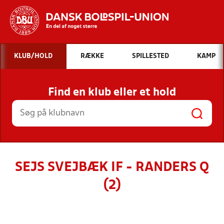
Hvad vil du søge efter?
KLUB/HOLD
RÆKKE
SPILLESTED
KAMP
INDHOLD OG NYHEDER
Find en klub eller et hold
STILLINGER, RESULTATER, KLUBBER OG
HOLD
SEJS SVEJBÆK IF - RANDERS Q
(2)