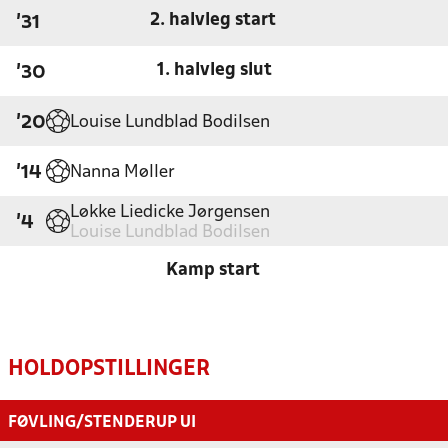
2. halvleg start
'31
1. halvleg slut
'30
Louise Lundblad Bodilsen
'20
Nanna Møller
'14
Løkke Liedicke Jørgensen
'4
Louise Lundblad Bodilsen
Kamp start
HOLDOPSTILLINGER
FØVLING/STENDERUP UI