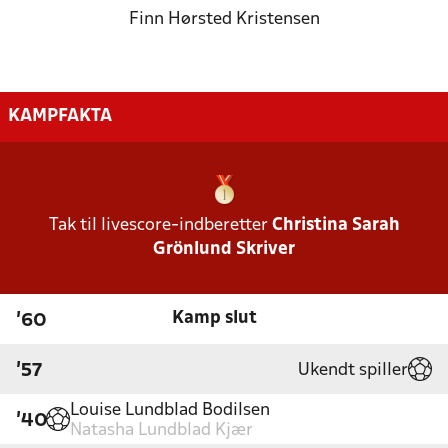
Finn Hørsted Kristensen
KAMPFAKTA
Tak til livescore-indberetter
Christina Sarah
Grönlund Skriver
Kamp slut
'60
Ukendt spiller
'57
Louise Lundblad Bodilsen
'40
Natasha Lundblad Kjær