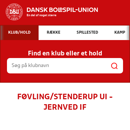
Hvad vil du søge efter?
KLUB/HOLD
RÆKKE
SPILLESTED
KAMP
INDHOLD OG NYHEDER
Find en klub eller et hold
STILLINGER, RESULTATER, KLUBBER OG
HOLD
FØVLING/STENDERUP UI -
JERNVED IF