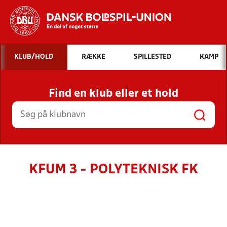
Hvad vil du søge efter?
KLUB/HOLD
RÆKKE
SPILLESTED
KAMP
INDHOLD OG NYHEDER
Find en klub eller et hold
STILLINGER, RESULTATER, KLUBBER OG
HOLD
KFUM 3 - POLYTEKNISK FK