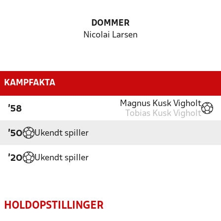
DOMMER
Nicolai Larsen
KAMPFAKTA
Magnus Kusk Vigholt
'58
Tobias Kusk Vigholt
Ukendt spiller
'50
Ukendt spiller
'20
HOLDOPSTILLINGER