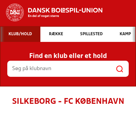
Hvad vil du søge efter?
KLUB/HOLD
RÆKKE
SPILLESTED
KAMP
INDHOLD OG NYHEDER
Find en klub eller et hold
STILLINGER, RESULTATER, KLUBBER OG
HOLD
SILKEBORG - FC KØBENHAVN