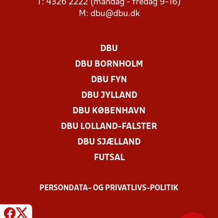
T: 4326 2222 (mandag - fredag 9-16)
M:
dbu@dbu.dk
DBU
DBU BORNHOLM
DBU FYN
DBU JYLLAND
DBU KØBENHAVN
DBU LOLLAND-FALSTER
DBU SJÆLLAND
FUTSAL
PERSONDATA- OG PRIVATLIVS-POLITIK