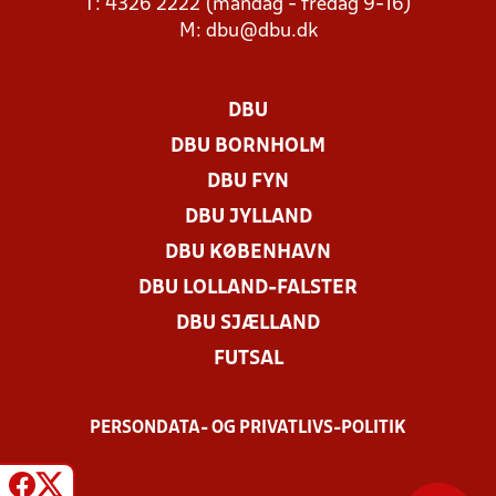
T: 4326 2222 (mandag - fredag 9-16)
M:
dbu@dbu.dk
DBU
DBU BORNHOLM
DBU FYN
DBU JYLLAND
DBU KØBENHAVN
DBU LOLLAND-FALSTER
DBU SJÆLLAND
FUTSAL
PERSONDATA- OG PRIVATLIVS-POLITIK