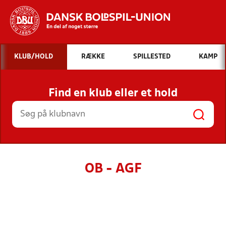
Hvad vil du søge efter?
KLUB/HOLD
RÆKKE
SPILLESTED
KAMP
INDHOLD OG NYHEDER
Find en klub eller et hold
STILLINGER, RESULTATER, KLUBBER OG
HOLD
OB - AGF