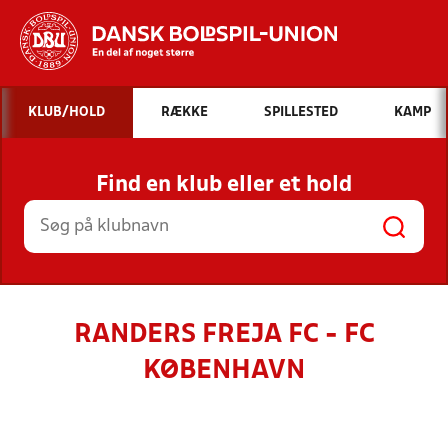
Hvad vil du søge efter?
KLUB/HOLD
RÆKKE
SPILLESTED
KAMP
INDHOLD OG NYHEDER
Find en klub eller et hold
STILLINGER, RESULTATER, KLUBBER OG
HOLD
RANDERS FREJA FC - FC
KØBENHAVN