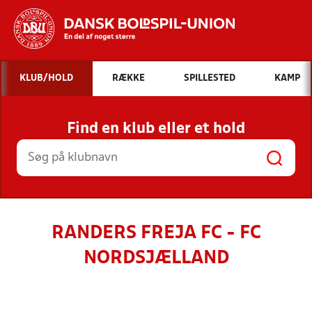
Hvad vil du søge efter?
KLUB/HOLD
RÆKKE
SPILLESTED
KAMP
INDHOLD OG NYHEDER
Find en klub eller et hold
STILLINGER, RESULTATER, KLUBBER OG
HOLD
RANDERS FREJA FC - FC
NORDSJÆLLAND