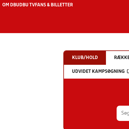
OM DBU
DBU TV
FANS & BILLETTER
KLUB/HOLD
RÆKK
UDVIDET KAMPSØGNING