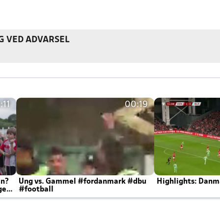
G VED ADVARSEL
:11
00:19
en?
Ung vs. Gammel #fordanmark #dbu
Highlights: Danma
ger
#football