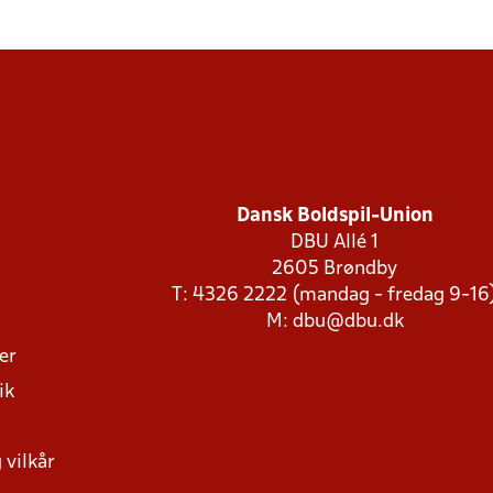
Dansk Boldspil-Union
DBU Allé 1
2605 Brøndby
T: 4326 2222 (mandag - fredag 9-16
M:
dbu@dbu.dk
ger
ik
 vilkår