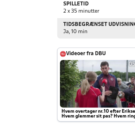
SPILLETID
2 x 35 minutter
TIDSBEGRÆNSET UDVISNIN
Ja, 10 min
Videoer fra DBU
05
Hvem overtager nr.10 efter Eriks
Hvem glemmer sit pas? Hvem rin
Joachim altid til efter kampe?