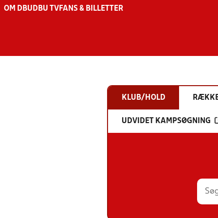
OM DBU
DBU TV
FANS & BILLETTER
KLUB/HOLD
RÆKK
UDVIDET KAMPSØGNING