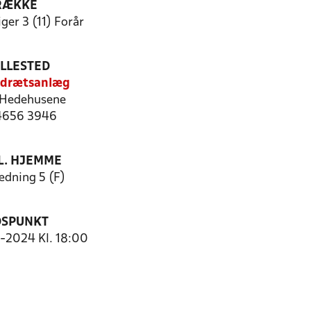
RÆKKE
ger 3 (11) Forår
ILLESTED
Idrætsanlæg
Hedehusene
 4656 3946
. HJEMME
dning 5 (F)
DSPUNKT
5-2024 Kl. 18:00