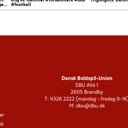
en?
Ung vs. Gammel #fordanmark #dbu
Highlights: Danma
ger
#football
Dansk Boldspil-Union
DBU Allé 1
2605 Brøndby
T: 4326 2222 (mandag - fredag 9-16
M:
dbu@dbu.dk
ger
ik