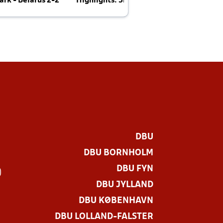
rk - Belarus 2-2
Highlights: Skotland - Danmark 4-2
J
E
DBU
DBU BORNHOLM
DBU FYN
)
DBU JYLLAND
DBU KØBENHAVN
DBU LOLLAND-FALSTER