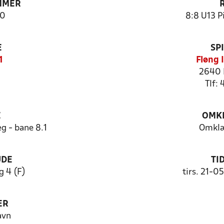
MMER
0
8:8 U13 Pi
E
SP
1
Fløng 
2640 
Tlf:
E
OMKL
g - bane 8.1
Omklæ
UDE
TI
 4 (F)
tirs. 21-0
ER
avn