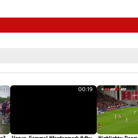
:11
00:19