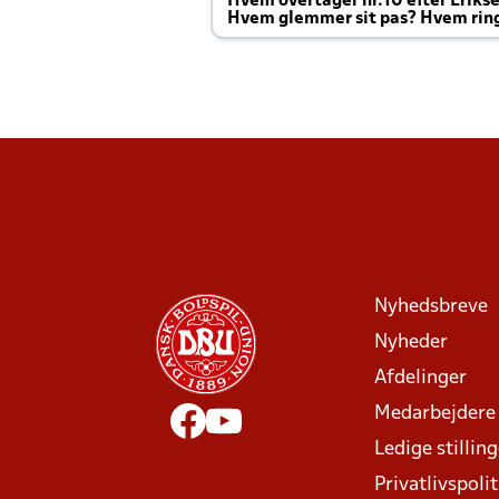
Hvem overtager nr.10 efter Eriks
Hvem glemmer sit pas? Hvem rin
Joachim altid til efter kampe?
Nyhedsbreve
Nyheder
Afdelinger
Medarbejdere
Ledige stillin
Privatlivspolit