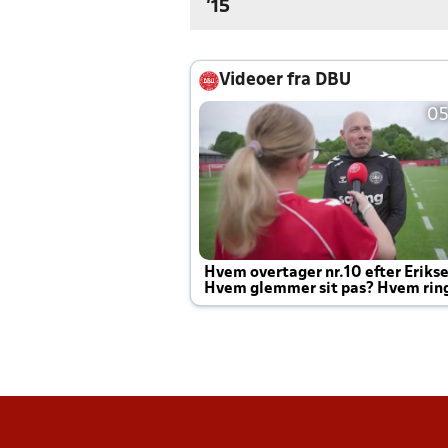
'15
Videoer fra DBU
05
Hvem overtager nr.10 efter Eriks
Hvem glemmer sit pas? Hvem rin
Joachim altid til efter kampe?