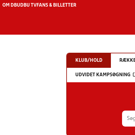
OM DBU
DBU TV
FANS & BILLETTER
KLUB/HOLD
RÆKK
UDVIDET KAMPSØGNING