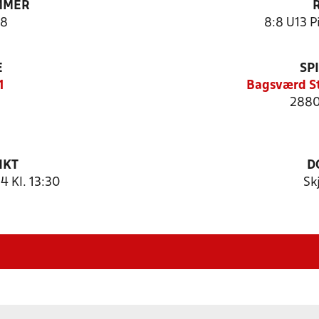
MMER
8
8:8 U13 Pi
E
SP
1
Bagsværd S
2880
NKT
D
 Kl. 13:30
Sk