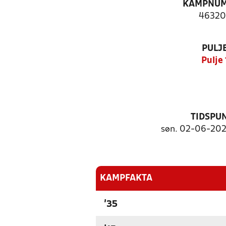
KAMPNU
46320
PULJ
Pulje 
TIDSPU
søn. 02-06-2024
KAMPFAKTA
'35