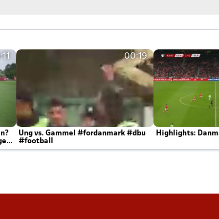
:11
00:19
en?
Ung vs. Gammel #fordanmark #dbu
Highlights: Danma
ger
#football