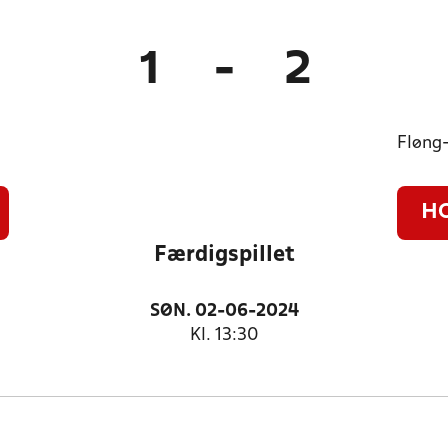
1
-
2
Fløng
H
Færdigspillet
SØN. 02-06-2024
Kl. 13:30