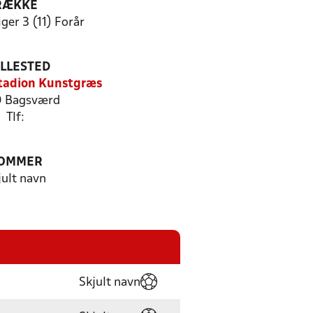
RÆKKE
ger 3 (11) Forår
ILLESTED
tadion Kunstgræs
 Bagsværd
Tlf:
OMMER
jult navn
Skjult navn