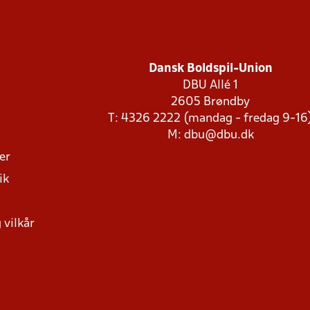
Dansk Boldspil-Union
DBU Allé 1
2605 Brøndby
T: 4326 2222 (mandag - fredag 9-16
M:
dbu@dbu.dk
ger
ik
 vilkår