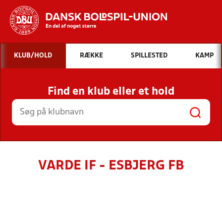
Hvad vil du søge efter?
KLUB/HOLD
RÆKKE
SPILLESTED
KAMP
INDHOLD OG NYHEDER
Find en klub eller et hold
STILLINGER, RESULTATER, KLUBBER OG
HOLD
VARDE IF - ESBJERG FB