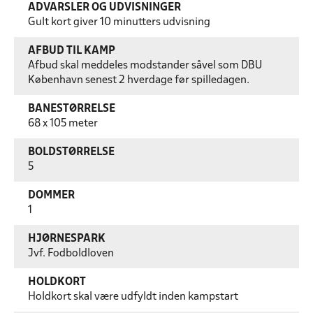
ADVARSLER OG UDVISNINGER
Gult kort giver 10 minutters udvisning
AFBUD TIL KAMP
Afbud skal meddeles modstander såvel som DBU
København senest 2 hverdage før spilledagen.
BANESTØRRELSE
68 x 105 meter
BOLDSTØRRELSE
5
DOMMER
1
HJØRNESPARK
Jvf. Fodboldloven
HOLDKORT
Holdkort skal være udfyldt inden kampstart