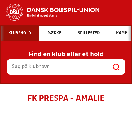
Hvad vil du søge efter?
KLUB/HOLD
RÆKKE
SPILLESTED
KAMP
INDHOLD OG NYHEDER
Find en klub eller et hold
STILLINGER, RESULTATER, KLUBBER OG
HOLD
FK PRESPA - AMALIE