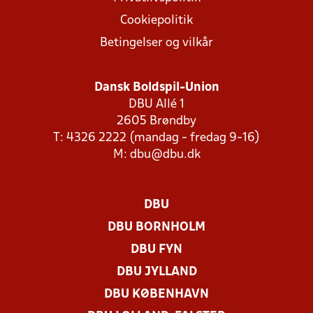
Cookiepolitik
Betingelser og vilkår
Dansk Boldspil-Union
DBU Allé 1
2605 Brøndby
T: 4326 2222 (mandag - fredag 9-16)
M:
dbu@dbu.dk
DBU
DBU BORNHOLM
DBU FYN
DBU JYLLAND
DBU KØBENHAVN