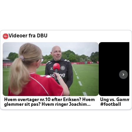
Videoer fra DBU
Hvem overtager nr.10 efter Eriksen? Hvem
Ung vs. Gamm
glemmer sit pas? Hvem ringer Joachim
#football
altid til efter kampe?