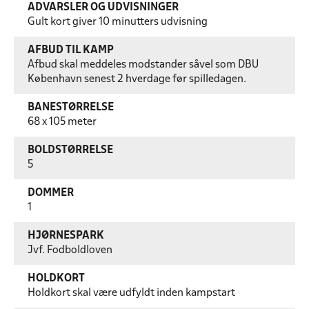
ADVARSLER OG UDVISNINGER
Gult kort giver 10 minutters udvisning
AFBUD TIL KAMP
Afbud skal meddeles modstander såvel som DBU
København senest 2 hverdage før spilledagen.
BANESTØRRELSE
68 x 105 meter
BOLDSTØRRELSE
5
DOMMER
1
HJØRNESPARK
Jvf. Fodboldloven
HOLDKORT
Holdkort skal være udfyldt inden kampstart