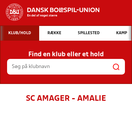
Hvad vil du søge efter?
KLUB/HOLD
RÆKKE
SPILLESTED
KAMP
INDHOLD OG NYHEDER
Find en klub eller et hold
STILLINGER, RESULTATER, KLUBBER OG
HOLD
SC AMAGER - AMALIE