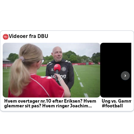
Videoer fra DBU
Hvem overtager nr.10 efter Eriksen? Hvem
Ung vs. Gamm
glemmer sit pas? Hvem ringer Joachim
#football
altid til efter kampe?