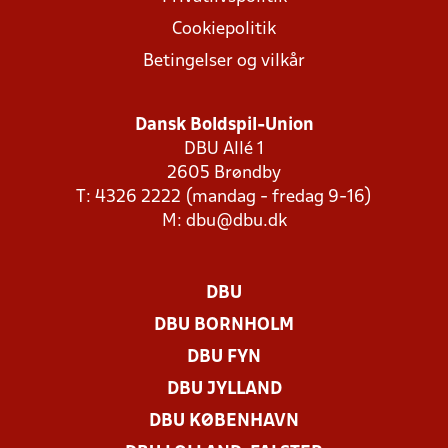
Cookiepolitik
Betingelser og vilkår
Dansk Boldspil-Union
DBU Allé 1
2605 Brøndby
T: 4326 2222 (mandag - fredag 9-16)
M:
dbu@dbu.dk
DBU
DBU BORNHOLM
DBU FYN
DBU JYLLAND
DBU KØBENHAVN