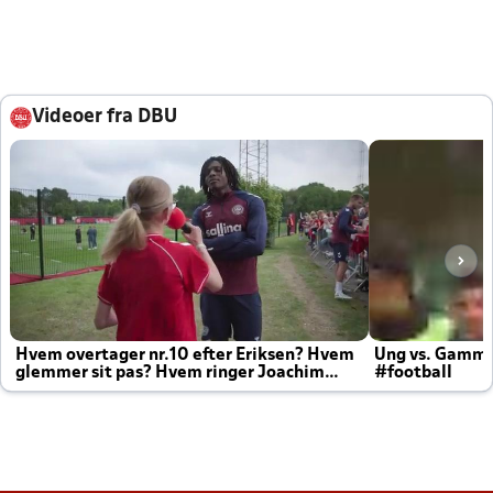
Videoer fra DBU
Hvem overtager nr.10 efter Eriksen? Hvem
Ung vs. Gamm
glemmer sit pas? Hvem ringer Joachim
#football
altid til efter kampe?