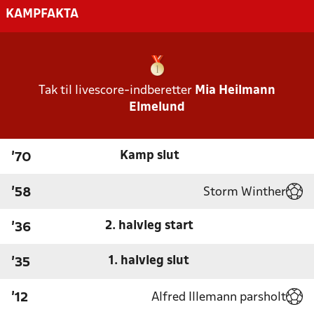
KAMPFAKTA
Tak til livescore-indberetter
Mia Heilmann
Elmelund
Kamp slut
'70
Storm Winther
'58
2. halvleg start
'36
1. halvleg slut
'35
Alfred Illemann parsholt
'12