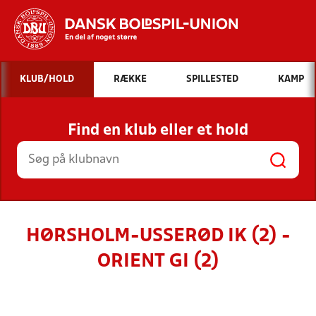
Hvad vil du søge efter?
KLUB/HOLD
RÆKKE
SPILLESTED
KAMP
INDHOLD OG NYHEDER
Find en klub eller et hold
STILLINGER, RESULTATER, KLUBBER OG
HOLD
HØRSHOLM-USSERØD IK (2) -
ORIENT GI (2)