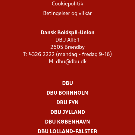
Cookiepolitik
Betingelser og vilkår
Dansk Boldspil-Union
DBU Allé 1
2605 Brøndby
T: 4326 2222 (mandag - fredag 9-16)
M:
dbu@dbu.dk
DBU
DBU BORNHOLM
DBU FYN
DBU JYLLAND
DBU KØBENHAVN
DBU LOLLAND-FALSTER