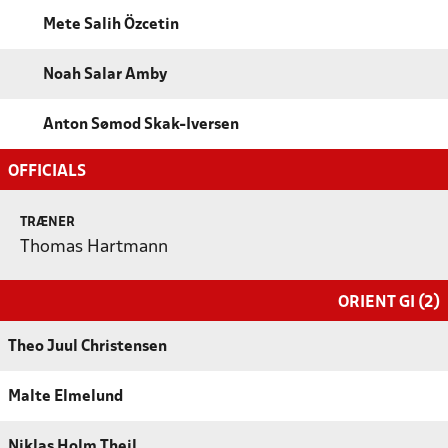
Mete Salih Özcetin
Noah Salar Amby
Anton Sømod Skak-Iversen
OFFICIALS
TRÆNER
Thomas Hartmann
ORIENT GI (2)
Theo Juul Christensen
Malte Elmelund
Niklas Holm Theil