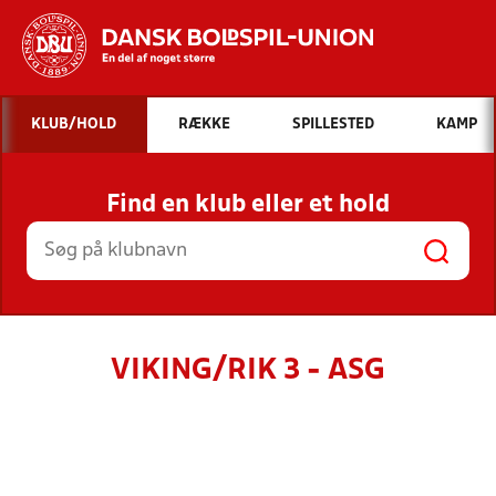
Hvad vil du søge efter?
KLUB/HOLD
RÆKKE
SPILLESTED
KAMP
INDHOLD OG NYHEDER
Find en klub eller et hold
STILLINGER, RESULTATER, KLUBBER OG
HOLD
VIKING/RIK 3 - ASG