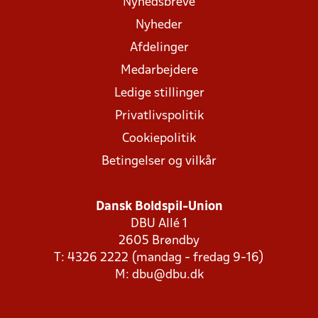
Nyhedsbreve
Nyheder
Afdelinger
Medarbejdere
Ledige stillinger
Privatlivspolitik
Cookiepolitik
Betingelser og vilkår
Dansk Boldspil-Union
DBU Allé 1
2605 Brøndby
T: 4326 2222 (mandag - fredag 9-16)
M:
dbu@dbu.dk