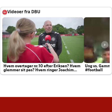
Videoer fra DBU
Hvem overtager nr.10 efter Eriksen? Hvem
Ung vs. Gamm
glemmer sit pas? Hvem ringer Joachim
#football
altid til efter kampe?