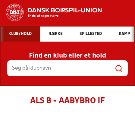
Hvad vil du søge efter?
KLUB/HOLD
RÆKKE
SPILLESTED
KAMP
INDHOLD OG NYHEDER
Find en klub eller et hold
STILLINGER, RESULTATER, KLUBBER OG
HOLD
ALS B - AABYBRO IF