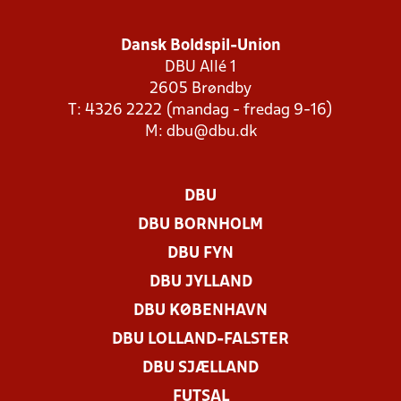
Dansk Boldspil-Union
DBU Allé 1
2605 Brøndby
T: 4326 2222 (mandag - fredag 9-16)
M:
dbu@dbu.dk
DBU
DBU BORNHOLM
DBU FYN
DBU JYLLAND
DBU KØBENHAVN
DBU LOLLAND-FALSTER
DBU SJÆLLAND
FUTSAL