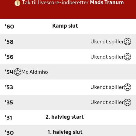
Tak til livescore-indberetter
Mads Tranum
Kamp slut
'60
Ukendt spiller
'58
Ukendt spiller
'56
Mc Aldinho
'54
Ukendt spiller
'53
Ukendt spiller
'35
2. halvleg start
'31
1. halvleg slut
'30