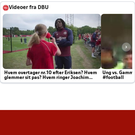
Videoer fra DBU
Hvem overtager nr.10 efter Eriksen? Hvem
Ung vs. Gamm
glemmer sit pas? Hvem ringer Joachim
#football
altid til efter kampe?