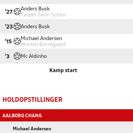
Anders Busk
'27
Casper Skov-Schou
Anders Busk
'23
Michael Andersen
'15
Morten Borregaard
Mc Aldinho
'3
Kamp start
HOLDOPSTILLINGER
AALBORG CHANG
Michael Andersen