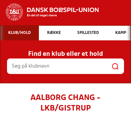
Hvad vil du søge efter?
KLUB/HOLD
RÆKKE
SPILLESTED
KAMP
INDHOLD OG NYHEDER
Find en klub eller et hold
STILLINGER, RESULTATER, KLUBBER OG
HOLD
AALBORG CHANG -
LKB/GISTRUP