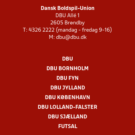
Dansk Boldspil-Union
DBU Allé 1
2605 Brøndby
T: 4326 2222 (mandag - fredag 9-16)
M:
dbu@dbu.dk
DBU
DBU BORNHOLM
DBU FYN
DBU JYLLAND
DBU KØBENHAVN
DBU LOLLAND-FALSTER
DBU SJÆLLAND
FUTSAL