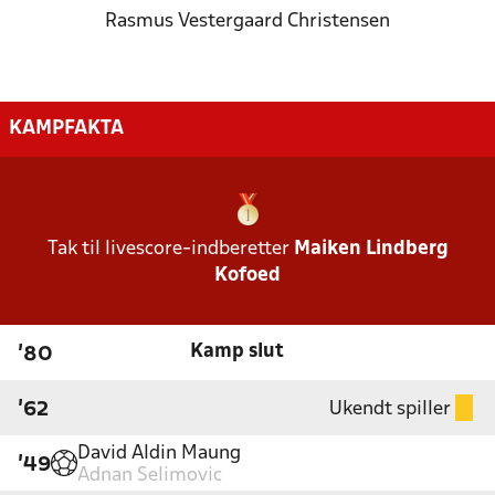
Rasmus Vestergaard Christensen
KAMPFAKTA
Tak til livescore-indberetter
Maiken Lindberg
Kofoed
Kamp slut
'80
Ukendt spiller
'62
David Aldin Maung
'49
Adnan Selimovic