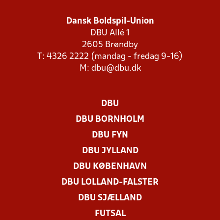
Dansk Boldspil-Union
DBU Allé 1
2605 Brøndby
T: 4326 2222 (mandag - fredag 9-16)
M:
dbu@dbu.dk
DBU
DBU BORNHOLM
DBU FYN
DBU JYLLAND
DBU KØBENHAVN
DBU LOLLAND-FALSTER
DBU SJÆLLAND
FUTSAL