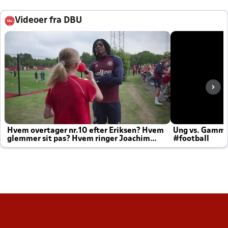
Videoer fra DBU
Hvem overtager nr.10 efter Eriksen? Hvem
Ung vs. Gamm
glemmer sit pas? Hvem ringer Joachim
#football
altid til efter kampe?