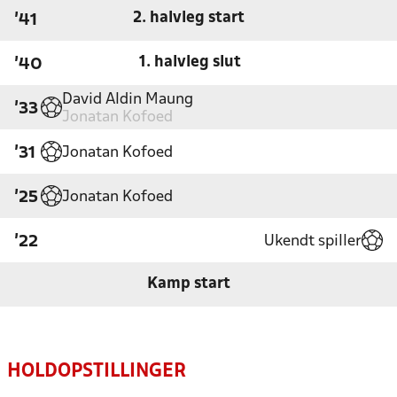
2. halvleg start
'41
1. halvleg slut
'40
David Aldin Maung
'33
Jonatan Kofoed
Jonatan Kofoed
'31
Jonatan Kofoed
'25
Ukendt spiller
'22
Kamp start
HOLDOPSTILLINGER