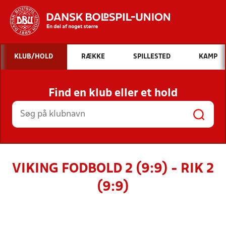
Hvad vil du søge efter?
KLUB/HOLD
RÆKKE
SPILLESTED
KAMP
INDHOLD OG NYHEDER
Find en klub eller et hold
STILLINGER, RESULTATER, KLUBBER OG
HOLD
VIKING FODBOLD 2 (9:9) - RIK 2
(9:9)