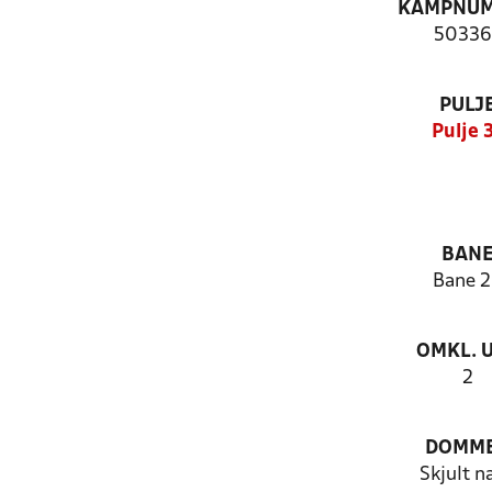
KAMPNU
50336
PULJ
Pulje 
BAN
Bane 
OMKL. 
2
DOMM
Skjult n