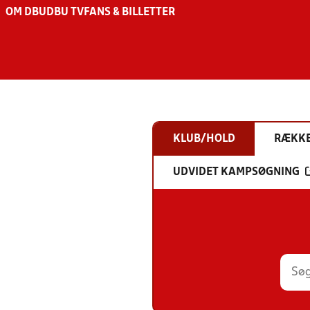
OM DBU
DBU TV
FANS & BILLETTER
KLUB/HOLD
RÆKK
UDVIDET KAMPSØGNING