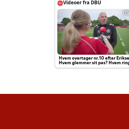
Videoer fra DBU
05
Hvem overtager nr.10 efter Eriks
Hvem glemmer sit pas? Hvem rin
Joachim altid til efter kampe?