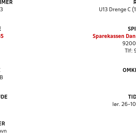
MMER
3
U13 Drenge C (1
E
SP
35
Sparekassen Dan
9200 
Tlf:
E
OMKL
2B
UDE
TI
lør. 26-1
ER
avn