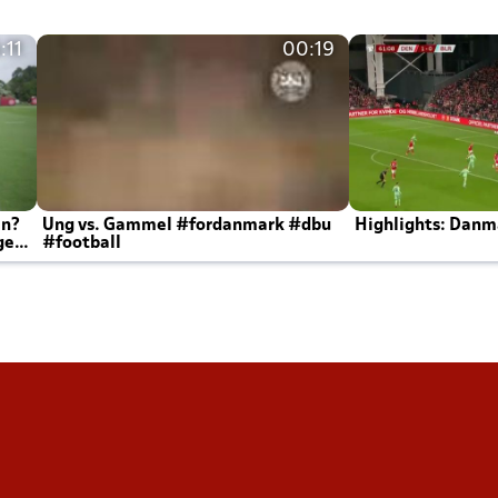
:11
00:19
en?
Ung vs. Gammel #fordanmark #dbu
Highlights: Danma
ger
#football