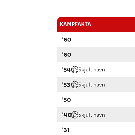
KAMPFAKTA
'60
'60
Skjult navn
'54
Skjult navn
'53
'50
Skjult navn
'40
'31