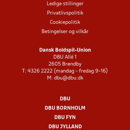
Ledige stillinger
Privatlivspolitik
Cookiepolitik
Betingelser og vilkår
Dansk Boldspil-Union
DBU Allé 1
2605 Brøndby
T: 4326 2222 (mandag - fredag 9-16)
M:
dbu@dbu.dk
DBU
DBU BORNHOLM
DBU FYN
DBU JYLLAND