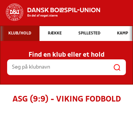
Hvad vil du søge efter?
KLUB/HOLD
RÆKKE
SPILLESTED
KAMP
INDHOLD OG NYHEDER
Find en klub eller et hold
STILLINGER, RESULTATER, KLUBBER OG
HOLD
ASG (9:9) - VIKING FODBOLD