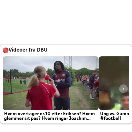
Videoer fra DBU
Hvem overtager nr.10 efter Eriksen? Hvem
Ung vs. Gamm
glemmer sit pas? Hvem ringer Joachim
#football
altid til efter kampe?