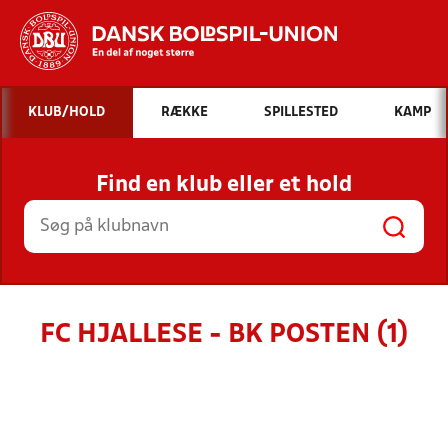
Hvad vil du søge efter?
KLUB/HOLD
RÆKKE
SPILLESTED
KAMP
INDHOLD OG NYHEDER
Find en klub eller et hold
STILLINGER, RESULTATER, KLUBBER OG
HOLD
FC HJALLESE - BK POSTEN (1)