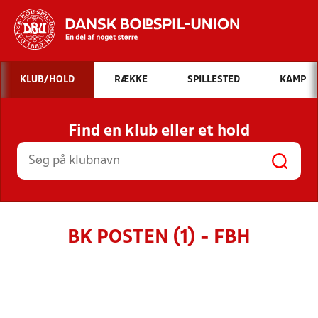
Hvad vil du søge efter?
KLUB/HOLD
RÆKKE
SPILLESTED
KAMP
INDHOLD OG NYHEDER
Find en klub eller et hold
STILLINGER, RESULTATER, KLUBBER OG
HOLD
BK POSTEN (1) - FBH