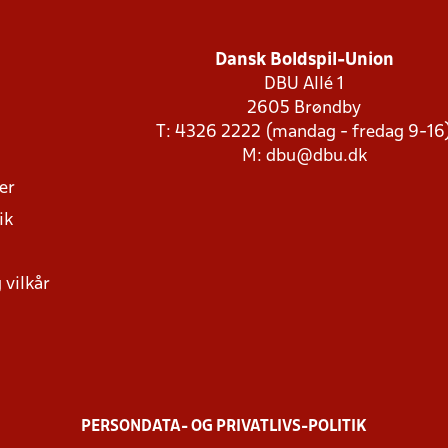
Dansk Boldspil-Union
DBU Allé 1
2605 Brøndby
T: 4326 2222 (mandag - fredag 9-16
M:
dbu@dbu.dk
ger
ik
 vilkår
PERSONDATA- OG PRIVATLIVS-POLITIK