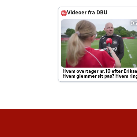
Videoer fra DBU
05
Hvem overtager nr.10 efter Eriks
Hvem glemmer sit pas? Hvem rin
Joachim altid til efter kampe?