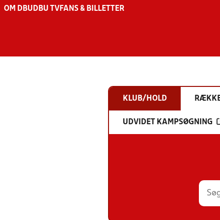
OM DBU
DBU TV
FANS & BILLETTER
KLUB/HOLD
RÆKK
UDVIDET KAMPSØGNING