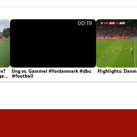
:11
00:19
en?
Ung vs. Gammel #fordanmark #dbu
Highlights: Danma
ger
#football