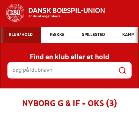
Hvad vil du søge efter?
KLUB/HOLD
RÆKKE
SPILLESTED
KAMP
INDHOLD OG NYHEDER
Find en klub eller et hold
STILLINGER, RESULTATER, KLUBBER OG
HOLD
NYBORG G & IF - OKS (3)