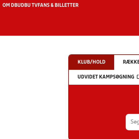
OM DBU
DBU TV
FANS & BILLETTER
KLUB/HOLD
RÆKK
UDVIDET KAMPSØGNING