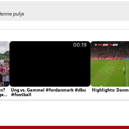
 denne pulje
:11
00:19
en?
Ung vs. Gammel #fordanmark #dbu
Highlights: Danma
ger
#football