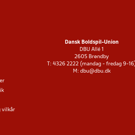
Dansk Boldspil-Union
DBU Allé 1
2605 Brøndby
T: 4326 2222 (mandag - fredag 9-16
M:
dbu@dbu.dk
ger
ik
 vilkår