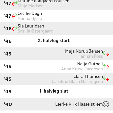
Matilde Mølgaard Poulsen
'47
Maja Madsen
Cecilie Degn
'47
Nanna Bjerg
Sia Lauridsen
'46
Smilla Østergaard
2. halvleg start
'46
Maja Norup Jensen
'45
Hannah Foss
Naija Gutheil
'45
Anna Kruse Jacobsen
Clara Thomsen
'45
Caroline Blach Hartvigsen
1. halvleg slut
'45
Lærke Kirk Hasselstrøm
'40