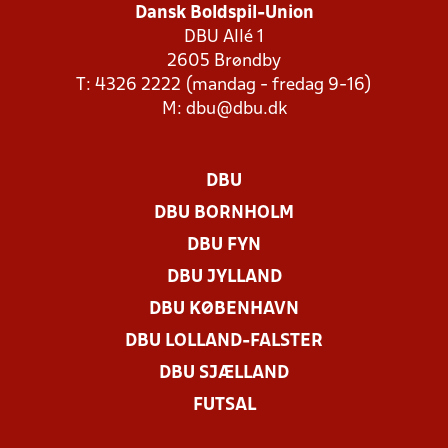
Dansk Boldspil-Union
DBU Allé 1
2605 Brøndby
T: 4326 2222 (mandag - fredag 9-16)
M:
dbu@dbu.dk
DBU
DBU BORNHOLM
DBU FYN
DBU JYLLAND
DBU KØBENHAVN
DBU LOLLAND-FALSTER
DBU SJÆLLAND
FUTSAL