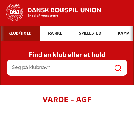
Hvad vil du søge efter?
KLUB/HOLD
RÆKKE
SPILLESTED
KAMP
INDHOLD OG NYHEDER
Find en klub eller et hold
STILLINGER, RESULTATER, KLUBBER OG
HOLD
VARDE - AGF