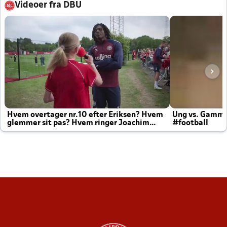
Videoer fra DBU
Hvem overtager nr.10 efter Eriksen? Hvem
Ung vs. Gamm
glemmer sit pas? Hvem ringer Joachim
#football
altid til efter kampe?