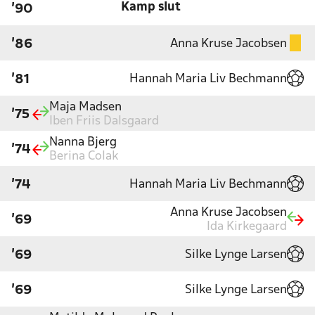
Kamp slut
'90
Anna Kruse Jacobsen
'86
Hannah Maria Liv Bechmann
'81
Maja Madsen
'75
Iben Friis Dalsgaard
Nanna Bjerg
'74
Berina Colak
Hannah Maria Liv Bechmann
'74
Anna Kruse Jacobsen
'69
Ida Kirkegaard
Silke Lynge Larsen
'69
Silke Lynge Larsen
'69