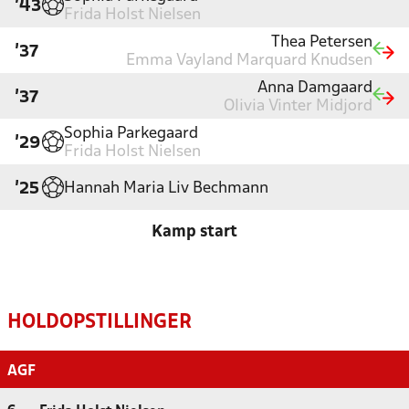
'43
Frida Holst Nielsen
Thea Petersen
'37
Emma Vayland Marquard Knudsen
Anna Damgaard
'37
Olivia Vinter Midjord
Sophia Parkegaard
'29
Frida Holst Nielsen
Hannah Maria Liv Bechmann
'25
Kamp start
HOLDOPSTILLINGER
AGF