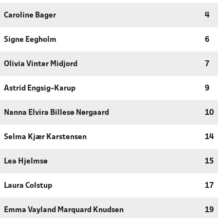
Caroline Bager
4
Signe Eegholm
6
Olivia Vinter Midjord
7
Astrid Engsig-Karup
9
Nanna Elvira Billesø Nørgaard
10
Selma Kjær Karstensen
14
Lea Hjelmsø
15
Laura Colstup
17
Emma Vayland Marquard Knudsen
19