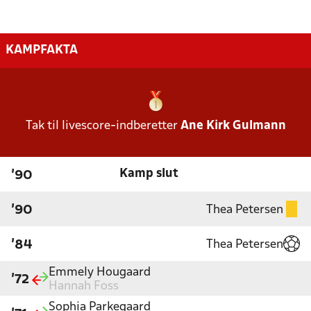
KAMPFAKTA
Tak til livescore-indberetter
Ane Kirk Gulmann
Kamp slut
'90
Thea Petersen
'90
Thea Petersen
'84
Emmely Hougaard
'72
Hannah Foss
Sophia Parkegaard