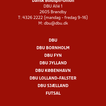
Dansk Boldspil-Union
DBU Allé 1
2605 Brøndby
T: 4326 2222 (mandag - fredag 9-16)
M:
dbu@dbu.dk
DBU
DBU BORNHOLM
DBU FYN
DBU JYLLAND
DBU KØBENHAVN
DBU LOLLAND-FALSTER
DBU SJÆLLAND
FUTSAL