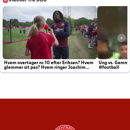
Videoer fra DBU
Hvem overtager nr.10 efter Eriksen? Hvem
Ung vs. Gamm
glemmer sit pas? Hvem ringer Joachim
#football
altid til efter kampe?