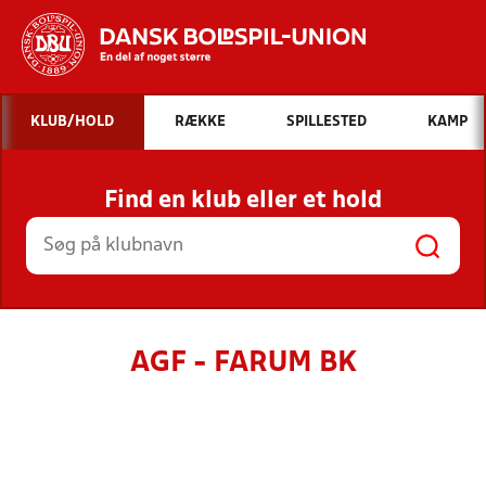
Hvad vil du søge efter?
KLUB/HOLD
RÆKKE
SPILLESTED
KAMP
INDHOLD OG NYHEDER
Find en klub eller et hold
STILLINGER, RESULTATER, KLUBBER OG
HOLD
AGF - FARUM BK