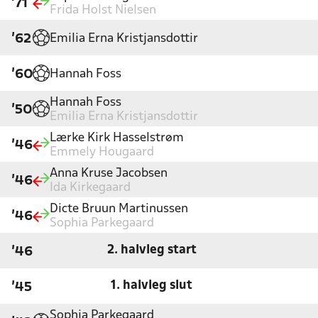
'71
Frida Holst Nielsen
Emilia Erna Kristjansdottir
'62
Hannah Foss
'60
Hannah Foss
'50
Emilia Erna Kristjansdottir
Lærke Kirk Hasselstrøm
'46
Emmely Hougaard
Anna Kruse Jacobsen
'46
Ida Kirkegaard
Dicte Bruun Martinussen
'46
Sophia Parkegaard
2. halvleg start
'46
1. halvleg slut
'45
Sophia Parkegaard