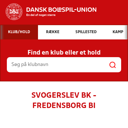
Hvad vil du søge efter?
KLUB/HOLD
RÆKKE
SPILLESTED
KAMP
INDHOLD OG NYHEDER
Find en klub eller et hold
STILLINGER, RESULTATER, KLUBBER OG
HOLD
SVOGERSLEV BK -
FREDENSBORG BI