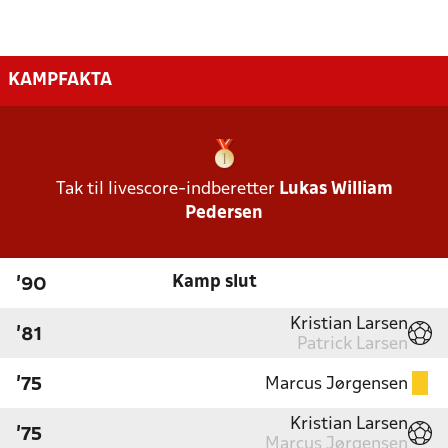
KAMPFAKTA
Tak til livescore-indberetter
Lukas William
Pedersen
Kamp slut
'90
Kristian Larsen
'81
Patrick Larsen
Marcus Jørgensen
'75
Kristian Larsen
'75
Marcus Jørgensen