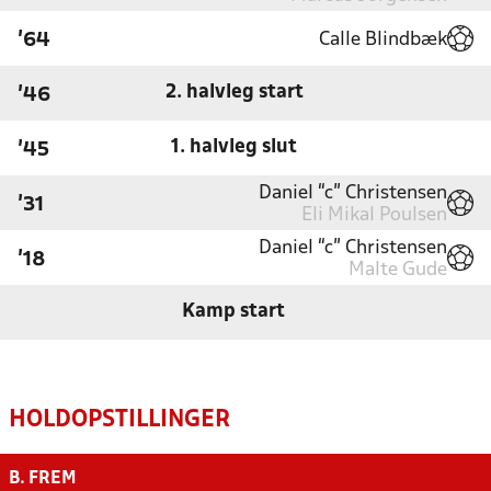
Calle Blindbæk
'64
2. halvleg start
'46
1. halvleg slut
'45
Daniel “c” Christensen
'31
Eli Mikal Poulsen
Daniel “c” Christensen
'18
Malte Gude
Kamp start
HOLDOPSTILLINGER
B. FREM