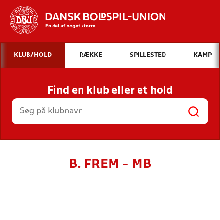
Hvad vil du søge efter?
KLUB/HOLD
RÆKKE
SPILLESTED
KAMP
INDHOLD OG NYHEDER
Find en klub eller et hold
STILLINGER, RESULTATER, KLUBBER OG
HOLD
B. FREM - MB