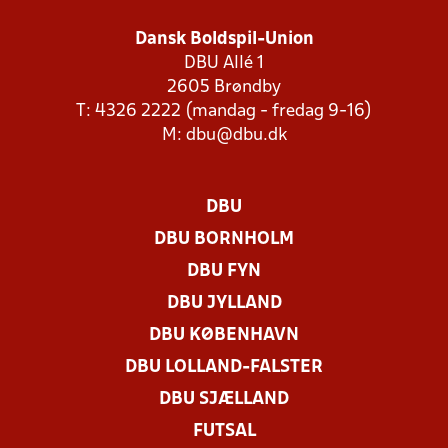
Dansk Boldspil-Union
DBU Allé 1
2605 Brøndby
T: 4326 2222 (mandag - fredag 9-16)
M:
dbu@dbu.dk
DBU
DBU BORNHOLM
DBU FYN
DBU JYLLAND
DBU KØBENHAVN
DBU LOLLAND-FALSTER
DBU SJÆLLAND
FUTSAL