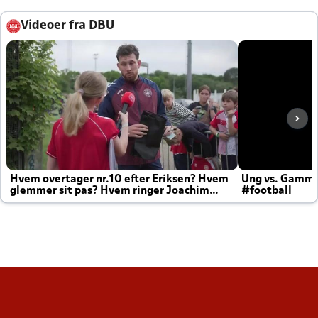
Videoer fra DBU
Hvem overtager nr.10 efter Eriksen? Hvem
Ung vs. Gamm
glemmer sit pas? Hvem ringer Joachim
#football
altid til efter kampe?