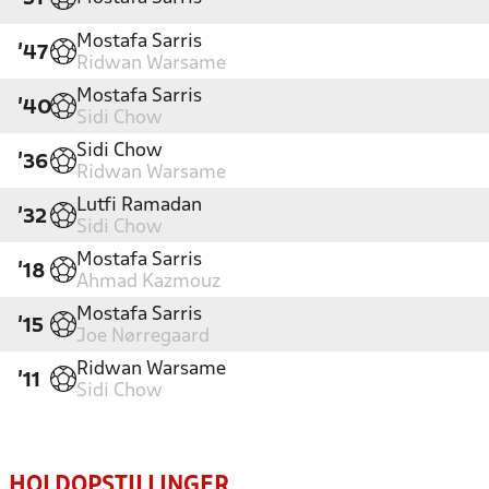
Mostafa Sarris
'47
Ridwan Warsame
Mostafa Sarris
'40
Sidi Chow
Sidi Chow
'36
Ridwan Warsame
Lutfi Ramadan
'32
Sidi Chow
Mostafa Sarris
'18
Ahmad Kazmouz
Mostafa Sarris
'15
Joe Nørregaard
Ridwan Warsame
'11
Sidi Chow
HOLDOPSTILLINGER