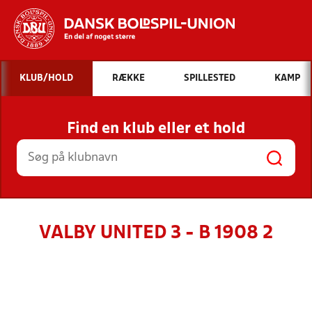
Hvad vil du søge efter?
KLUB/HOLD
RÆKKE
SPILLESTED
KAMP
INDHOLD OG NYHEDER
Find en klub eller et hold
STILLINGER, RESULTATER, KLUBBER OG
HOLD
VALBY UNITED 3 - B 1908 2