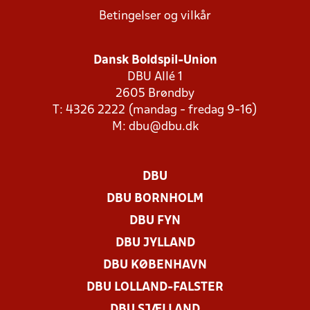
Betingelser og vilkår
Dansk Boldspil-Union
DBU Allé 1
2605 Brøndby
T: 4326 2222 (mandag - fredag 9-16)
M:
dbu@dbu.dk
DBU
DBU BORNHOLM
DBU FYN
DBU JYLLAND
DBU KØBENHAVN
DBU LOLLAND-FALSTER
DBU SJÆLLAND