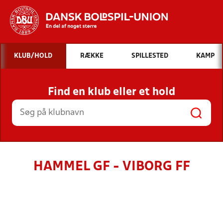
Hvad vil du søge efter?
KLUB/HOLD
RÆKKE
SPILLESTED
KAMP
INDHOLD OG NYHEDER
Find en klub eller et hold
STILLINGER, RESULTATER, KLUBBER OG
HOLD
HAMMEL GF - VIBORG FF