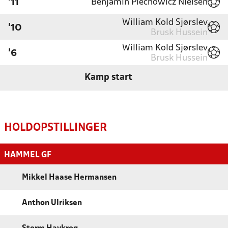
Benjamin Piechowicz Nielsen
'11
William Kold Sjørslev
'10
Brusk Hussein
William Kold Sjørslev
'6
Brusk Hussein
Kamp start
HOLDOPSTILLINGER
HAMMEL GF
Mikkel Haase Hermansen
Anthon Ulriksen