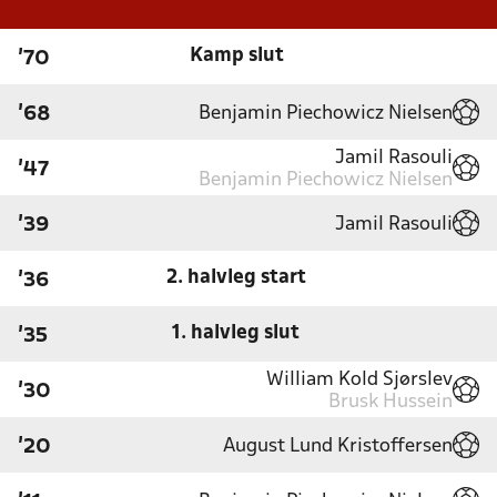
Kamp slut
'70
Benjamin Piechowicz Nielsen
'68
Jamil Rasouli
'47
Benjamin Piechowicz Nielsen
Jamil Rasouli
'39
2. halvleg start
'36
1. halvleg slut
'35
William Kold Sjørslev
'30
Brusk Hussein
August Lund Kristoffersen
'20