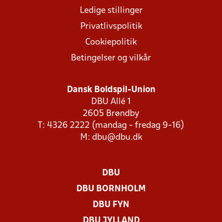
Ledige stillinger
Privatlivspolitik
Cookiepolitik
Betingelser og vilkår
Dansk Boldspil-Union
DBU Allé 1
2605 Brøndby
T: 4326 2222 (mandag - fredag 9-16)
M:
dbu@dbu.dk
DBU
DBU BORNHOLM
DBU FYN
DBU JYLLAND