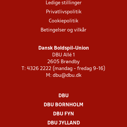
Ledige stillinger
Privatlivspolitik
Cookiepolitik
Betingelser og vilkår
Dansk Boldspil-Union
DBU Allé 1
2605 Brøndby
T: 4326 2222 (mandag - fredag 9-16)
M:
dbu@dbu.dk
DBU
DBU BORNHOLM
DBU FYN
DBU JYLLAND