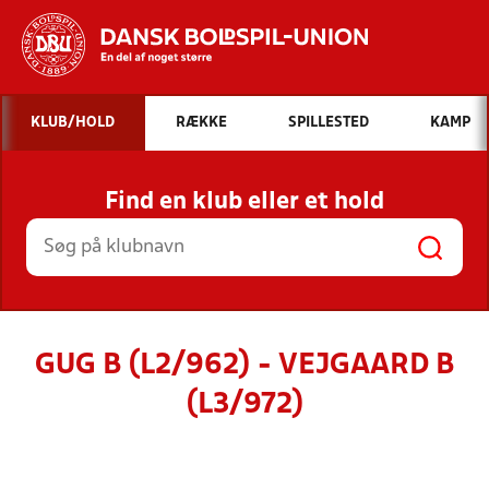
Hvad vil du søge efter?
KLUB/HOLD
RÆKKE
SPILLESTED
KAMP
INDHOLD OG NYHEDER
Find en klub eller et hold
STILLINGER, RESULTATER, KLUBBER OG
HOLD
GUG B (L2/962) - VEJGAARD B
(L3/972)