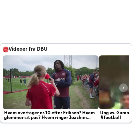
Videoer fra DBU
Hvem overtager nr.10 efter Eriksen? Hvem
Ung vs. Gamm
glemmer sit pas? Hvem ringer Joachim
#football
altid til efter kampe?