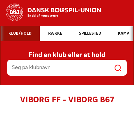
Hvad vil du søge efter?
KLUB/HOLD
RÆKKE
SPILLESTED
KAMP
INDHOLD OG NYHEDER
Find en klub eller et hold
STILLINGER, RESULTATER, KLUBBER OG
HOLD
VIBORG FF - VIBORG B67