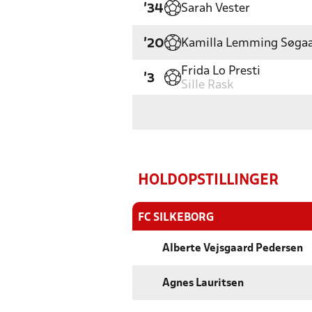
Sarah Vester
'34
Kamilla Lemming Søga
'20
Frida Lo Presti
'3
Sille Rask
HOLDOPSTILLINGER
FC SILKEBORG
Alberte Vejsgaard Pedersen
Agnes Lauritsen