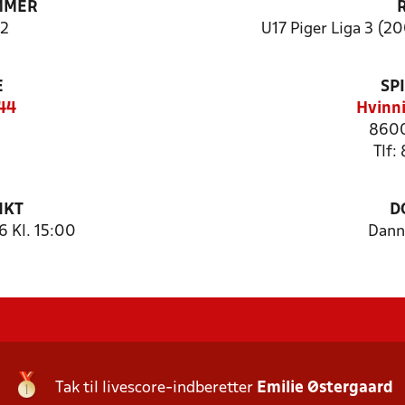
MMER
2
U17 Piger Liga 3 (20
E
SP
844
Hvinni
8600
Tlf:
NKT
D
 Kl. 15:00
Dann
Tak til livescore-indberetter
Emilie Østergaard