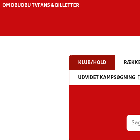
OM DBU
DBU TV
FANS & BILLETTER
KLUB/HOLD
RÆKK
UDVIDET KAMPSØGNING