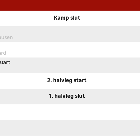
Kamp slut
ausen
ard
uart
2. halvleg start
1. halvleg slut