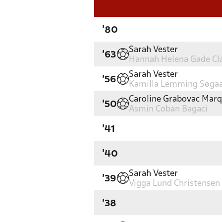
'80
Sarah Vester
'63
Hannah Helena Gade Cl
Sarah Vester
'56
Kamilla Lemming Søga
Caroline Grabovac Marq
'50
Asmin Coban Bagaci
'41
'40
Sarah Vester
'39
Vigga Lund Christensen
'38