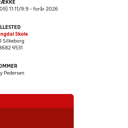
RÆKKE
09) 11:11/9:9 - forår 2026
ILLESTED
ngdal Skole
 Silkeborg
 8682 4531
OMMER
y Pedersen