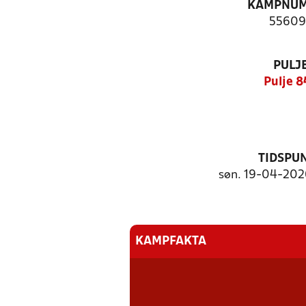
KAMPNU
55609
PULJ
Pulje 
TIDSPU
søn. 19-04-2026
KAMPFAKTA