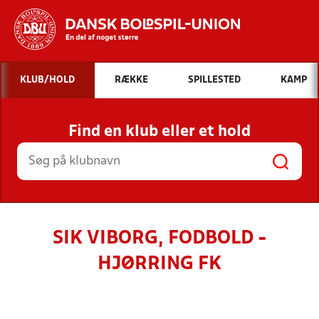
Hvad vil du søge efter?
KLUB/HOLD
RÆKKE
SPILLESTED
KAMP
INDHOLD OG NYHEDER
Find en klub eller et hold
STILLINGER, RESULTATER, KLUBBER OG
HOLD
SIK VIBORG, FODBOLD -
HJØRRING FK