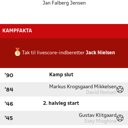
Jan Falberg Jensen
KAMPFAKTA
Tak til livescore-indberetter
Jack Nielsen
Kamp slut
'90
Markus Krogsgaard Mikkelsen
'84
David Nielsen
2. halvleg start
'46
Gustav Klitgaard
'45
Esey Misghina