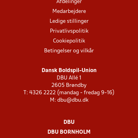
Afdelinger
Medarbejdere
Ledige stillinger
Privatlivspolitik
Cookiepolitik
Betingelser og vilkår
Dansk Boldspil-Union
DBU Allé 1
2605 Brøndby
T: 4326 2222 (mandag - fredag 9-16)
M:
dbu@dbu.dk
DBU
DBU BORNHOLM