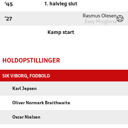
1. halvleg slut
'45
Rasmus Olesen
'27
Esey Misghina
Kamp start
HOLDOPSTILLINGER
SIK VIBORG, FODBOLD
Karl Jepsen
Oliver Normark Braithwaite
Oscar Nielsen