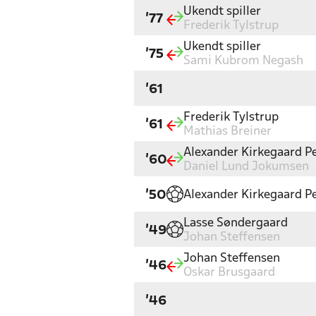
Ukendt spiller
'77
Frederik Tylstrup
Ukendt spiller
'75
Sami Kubrom Negash
'61
Frederik Tylstrup
'61
Mathias Breiner
Alexander Kirkegaard P
'60
Daniel Lund Jokumsen
Alexander Kirkegaard P
'50
Lasse Søndergaard
'49
Johan Steffensen
Johan Steffensen
'46
Oskar Brusgaard
'46