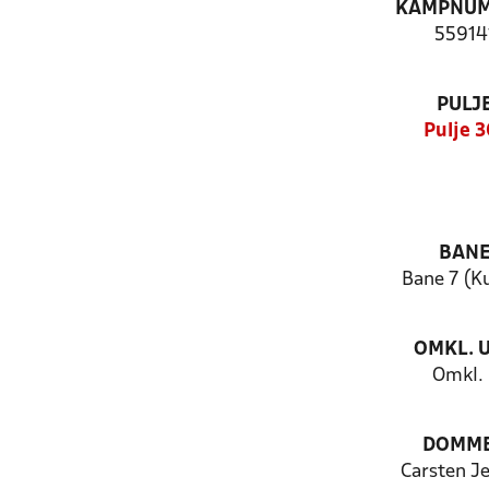
KAMPNU
55914
PULJ
Pulje 3
BAN
Bane 7 (K
OMKL. 
Omkl. 
DOMM
Carsten J