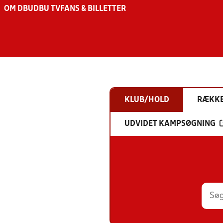
OM DBU
DBU TV
FANS & BILLETTER
KLUB/HOLD
RÆKK
UDVIDET KAMPSØGNING