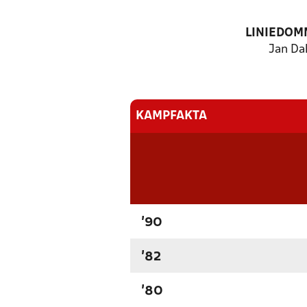
LINIEDOM
Jan Da
KAMPFAKTA
'90
'82
'80