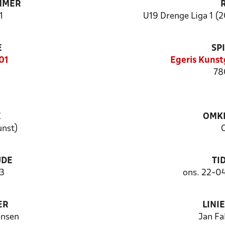
MMER
1
U19 Drenge Liga 1 (2
E
SP
01
Egeris Kunst
78
E
OMKL
unst)
UDE
TI
3
ons. 22-0
ER
LINI
ensen
Jan Fa