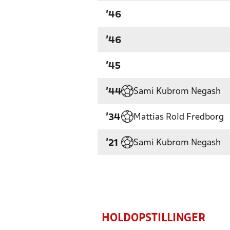
'46
'46
'45
Sami Kubrom Negash
'44
Mattias Rold Fredborg
'34
Sami Kubrom Negash
'21
HOLDOPSTILLINGER