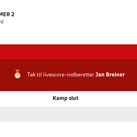
MER 2
hl
Tak til livescore-indberetter
Jan Breiner
Kamp slut