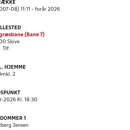
RÆKKE
007-08) 11:11 - forår 2026
ILLESTED
græsbane (Bane 7)
00 Skive
Tlf:
. HJEMME
Omkl. 2
DSPUNKT
4-2026 Kl. 18:30
EDOMMER 1
lberg Jensen