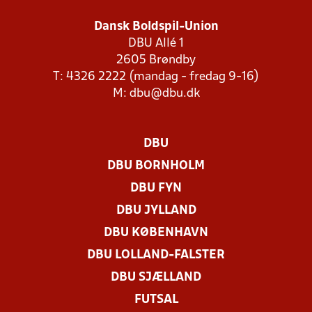
Dansk Boldspil-Union
DBU Allé 1
2605 Brøndby
T: 4326 2222 (mandag - fredag 9-16)
M:
dbu@dbu.dk
DBU
DBU BORNHOLM
DBU FYN
DBU JYLLAND
DBU KØBENHAVN
DBU LOLLAND-FALSTER
DBU SJÆLLAND
FUTSAL