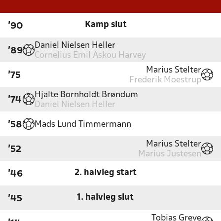
Kamp slut
'90
Daniel Nielsen Heller
'89
Cornelius Emil Askou Harvey
Marius Stelter
'75
Frederik Moestrup
Hjalte Bornholdt Brøndum
'74
Daniel Nielsen Heller
Mads Lund Timmermann
'58
Marius Stelter
'52
Marius Justesen
2. halvleg start
'46
1. halvleg slut
'45
Tobias Greve