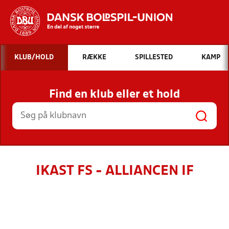
Hvad vil du søge efter?
KLUB/HOLD
RÆKKE
SPILLESTED
KAMP
INDHOLD OG NYHEDER
Find en klub eller et hold
STILLINGER, RESULTATER, KLUBBER OG
HOLD
IKAST FS - ALLIANCEN IF