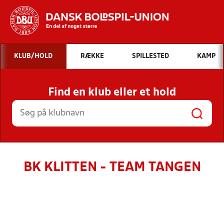
Hvad vil du søge efter?
KLUB/HOLD
RÆKKE
SPILLESTED
KAMP
INDHOLD OG NYHEDER
Find en klub eller et hold
STILLINGER, RESULTATER, KLUBBER OG
HOLD
BK KLITTEN - TEAM TANGEN