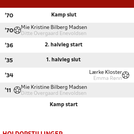
Kamp slut
'70
Mie Kristine Bilberg Madsen
'70
Ditte Overgaard Enevoldsen
2. halvleg start
'36
1. halvleg slut
'35
Lærke Kloster
'34
Emma Rønn
Mie Kristine Bilberg Madsen
'11
Ditte Overgaard Enevoldsen
Kamp start