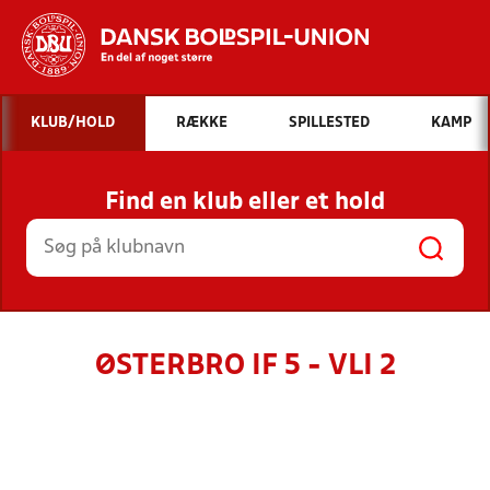
Hvad vil du søge efter?
KLUB/HOLD
RÆKKE
SPILLESTED
KAMP
INDHOLD OG NYHEDER
Find en klub eller et hold
STILLINGER, RESULTATER, KLUBBER OG
HOLD
ØSTERBRO IF 5 - VLI 2