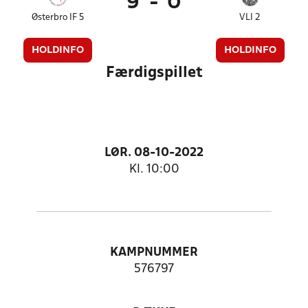
9
-
0
Østerbro IF 5
VLI 2
HOLDINFO
HOLDINFO
Færdigspillet
LØR. 08-10-2022
Kl. 10:00
KAMPNUMMER
576797