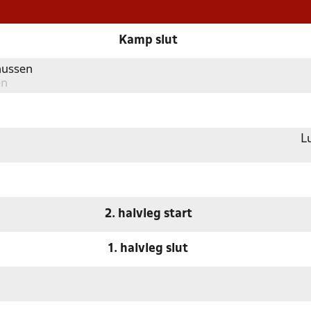
Kamp slut
nussen
en
L
2. halvleg start
1. halvleg slut