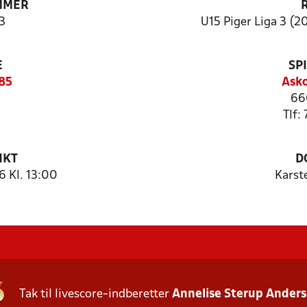
MMER
3
U15 Piger Liga 3 (20
E
SP
85
Asko
66
Tlf:
NKT
D
 Kl. 13:00
Karst
Tak til livescore-indberetter
Annelise Sterup Ander