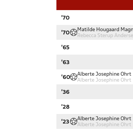
'70
Matilde Hougaard Mag
'70
Rebecca Sterup Anders
'65
'63
Alberte Josephine Ohrt
'60
Alberte Josephine Ohrt
'36
'28
Alberte Josephine Ohrt
'23
Alberte Josephine Ohrt