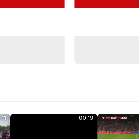
:11
00:19