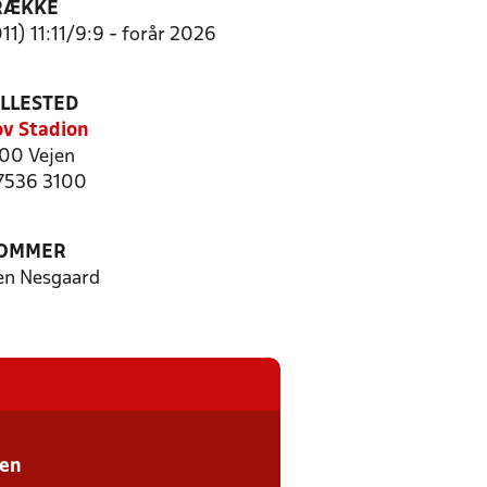
RÆKKE
11) 11:11/9:9 - forår 2026
ILLESTED
v Stadion
00 Vejen
 7536 3100
OMMER
en Nesgaard
sen