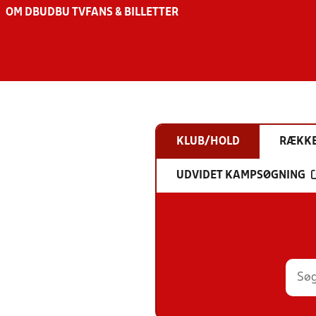
OM DBU
DBU TV
FANS & BILLETTER
KLUB/HOLD
RÆKK
UDVIDET KAMPSØGNING