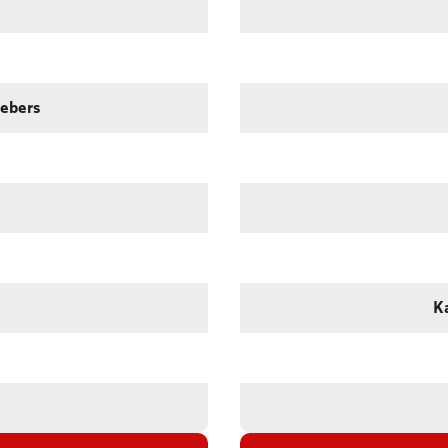
iebers
K