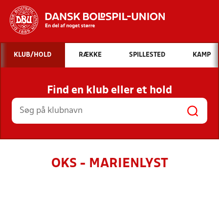
Hvad vil du søge efter?
KLUB/HOLD
RÆKKE
SPILLESTED
KAMP
INDHOLD OG NYHEDER
Find en klub eller et hold
STILLINGER, RESULTATER, KLUBBER OG
HOLD
OKS - MARIENLYST