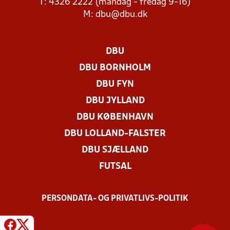
T: 4326 2222 (mandag - fredag 9-16)
M:
dbu@dbu.dk
DBU
DBU BORNHOLM
DBU FYN
DBU JYLLAND
DBU KØBENHAVN
DBU LOLLAND-FALSTER
DBU SJÆLLAND
FUTSAL
PERSONDATA- OG PRIVATLIVS-POLITIK