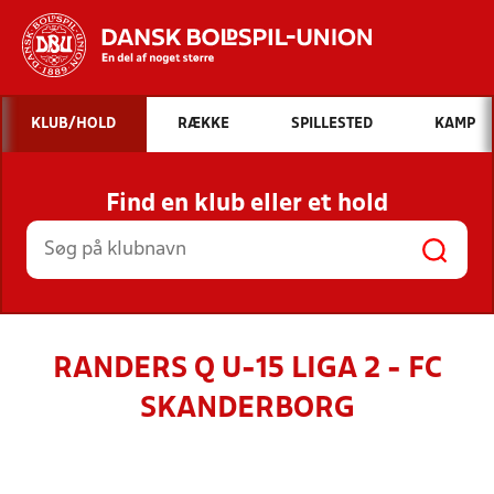
Hvad vil du søge efter?
KLUB/HOLD
RÆKKE
SPILLESTED
KAMP
INDHOLD OG NYHEDER
Find en klub eller et hold
STILLINGER, RESULTATER, KLUBBER OG
HOLD
RANDERS Q U-15 LIGA 2 - FC
SKANDERBORG