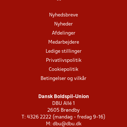
Nyhedsbreve
Nyheder
Afdelinger
Medarbejdere
Ledige stillinger
Privatlivspolitik
Cookiepolitik
Betingelser og vilkår
Dansk Boldspil-Union
DBU Allé 1
2605 Brøndby
T: 4326 2222 (mandag - fredag 9-16)
M:
dbu@dbu.dk