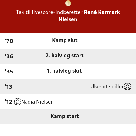
Tak til livescore-indberetter
René Karmark
Nielsen
Kamp slut
'70
2. halvleg start
'36
1. halvleg slut
'35
Ukendt spiller
'13
Nadia Nielsen
'12
Kamp start