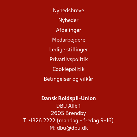
Nyhedsbreve
Nyheder
Afdelinger
Medarbejdere
Ledige stillinger
Privatlivspolitik
Cookiepolitik
Betingelser og vilkår
Dansk Boldspil-Union
DBU Allé 1
2605 Brøndby
T: 4326 2222 (mandag - fredag 9-16)
M:
dbu@dbu.dk