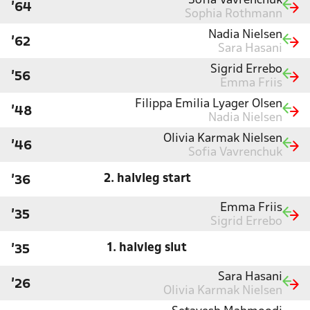
Sofia Vavrenchuk
'64
Sophia Rothmann
Nadia Nielsen
'62
Sara Hasani
Sigrid Errebo
'56
Emma Friis
Filippa Emilia Lyager Olsen
'48
Nadia Nielsen
Olivia Karmak Nielsen
'46
Sofia Vavrenchuk
2. halvleg start
'36
Emma Friis
'35
Sigrid Errebo
1. halvleg slut
'35
Sara Hasani
'26
Olivia Karmak Nielsen