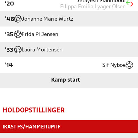
Setayesh Mahmoodi
'20
Filippa Emilia Lyager Olsen
Johanne Marie Würtz
'46
Frida Pi Jensen
'35
Laura Mortensen
'33
Sif Nyboe
'14
Kamp start
HOLDOPSTILLINGER
IKAST FS/HAMMERUM IF