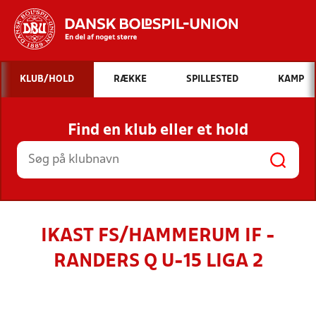
Hvad vil du søge efter?
KLUB/HOLD
RÆKKE
SPILLESTED
KAMP
INDHOLD OG NYHEDER
Find en klub eller et hold
STILLINGER, RESULTATER, KLUBBER OG
HOLD
IKAST FS/HAMMERUM IF -
RANDERS Q U-15 LIGA 2