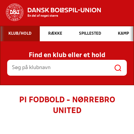
Hvad vil du søge efter?
KLUB/HOLD
RÆKKE
SPILLESTED
KAMP
INDHOLD OG NYHEDER
Find en klub eller et hold
STILLINGER, RESULTATER, KLUBBER OG
HOLD
PI FODBOLD - NØRREBRO
UNITED