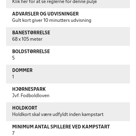
Klik her for at se reglerne for denne pulje
ADVARSLER OG UDVISNINGER
Gult kort giver 10 minutters udvisning
BANESTØRRELSE
68 x 105 meter
BOLDSTØRRELSE
5
DOMMER
1
HJØRNESPARK
Jvf. Fodboldloven
HOLDKORT
Holdkort skal være udfyldt inden kampstart
MINIMUM ANTAL SPILLERE VED KAMPSTART
7