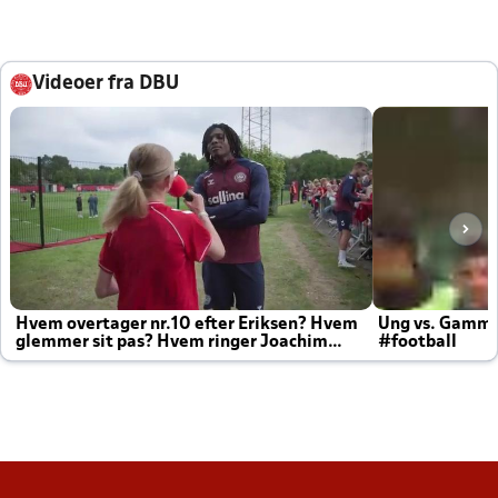
Videoer fra DBU
Hvem overtager nr.10 efter Eriksen? Hvem
Ung vs. Gamm
glemmer sit pas? Hvem ringer Joachim
#football
altid til efter kampe?