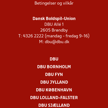
Betingelser og vilkår
Dansk Boldspil-Union
DBU Allé 1
2605 Brøndby
T: 4326 2222 (mandag - fredag 9-16)
M:
dbu@dbu.dk
DBU
DBU BORNHOLM
DBU FYN
DBU JYLLAND
DBU KØBENHAVN
DBU LOLLAND-FALSTER
DBU SJÆLLAND