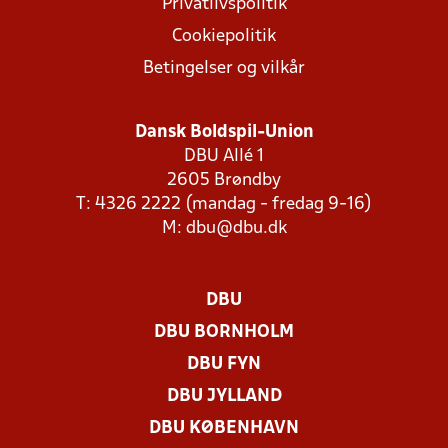
Privatlivspolitik
Cookiepolitik
Betingelser og vilkår
Dansk Boldspil-Union
DBU Allé 1
2605 Brøndby
T: 4326 2222 (mandag - fredag 9-16)
M:
dbu@dbu.dk
DBU
DBU BORNHOLM
DBU FYN
DBU JYLLAND
DBU KØBENHAVN