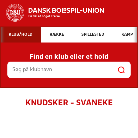
Hvad vil du søge efter?
KLUB/HOLD
RÆKKE
SPILLESTED
KAMP
INDHOLD OG NYHEDER
Find en klub eller et hold
STILLINGER, RESULTATER, KLUBBER OG
HOLD
KNUDSKER - SVANEKE