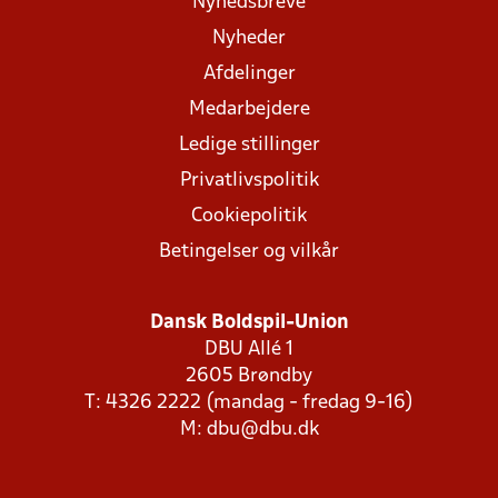
Nyhedsbreve
Nyheder
Afdelinger
Medarbejdere
Ledige stillinger
Privatlivspolitik
Cookiepolitik
Betingelser og vilkår
Dansk Boldspil-Union
DBU Allé 1
2605 Brøndby
T: 4326 2222 (mandag - fredag 9-16)
M:
dbu@dbu.dk