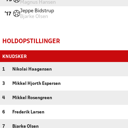
Magnus Hansen
Jeppe Bidstrup
'17
Bjarke Olsen
HOLDOPSTILLINGER
KNUDSKER
1
Nikolai Haagensen
3
Mikkel Hjorth Espersen
4
Mikkel Rosengreen
6
Frederik Larsen
7
Bjarke Olsen