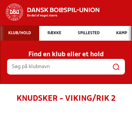
Hvad vil du søge efter?
KLUB/HOLD
RÆKKE
SPILLESTED
KAMP
INDHOLD OG NYHEDER
Find en klub eller et hold
STILLINGER, RESULTATER, KLUBBER OG
HOLD
KNUDSKER - VIKING/RIK 2